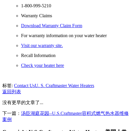
1-800-999-5210
Warranty Claims
Download Warranty Claim Form
For warranty information on your water heater
Visit our warranty site.
Recall Information
Check your heater here
标签:
Contact Us
U. S. Craftmaster Water Heaters
返回列表
没有更早的文章了...
下一篇：
汤臣湖庭花园--U.S.Craftmaster容积式燃气热水器维修
案例